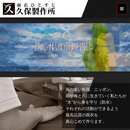
雨の多い島国、ニッポン。
雨や海と共に生きていく私たちが
“水”から身を守り（防水）
それぞれの活動ができるよう
最高品質の雨衣を
真心こめて作ります。