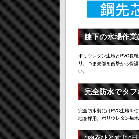
膝下の水場作業は
ポリウレタン生地とPVC長
り
。つま先部を衝撃から保護
い。
完全防水でタフ
完全防水製にはPVC生地を
ポリウレタン
生地
地を採用。
”雨衣ひとすじ”