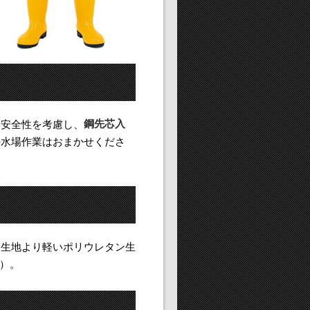
鋼先芯入
は安全性を考慮し、
の水場作業はおまかせくださ
C生地より軽いポリウレタン生
m）。