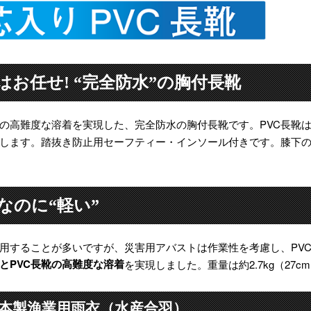
お任せ! “完全防水”の胸付長靴
靴の高難度な溶着を実現した、完全防水の胸付長靴です。PVC長靴
します。踏抜き防止用セーフティー・インソール付きです。膝下
なのに“軽い”
使用することが多いですが、災害用アバストは作業性を考慮し、PV
とPVC長靴の高難度な溶着
を実現しました。重量は約2.7kg（27c
日本製漁業用雨衣（水産合羽）