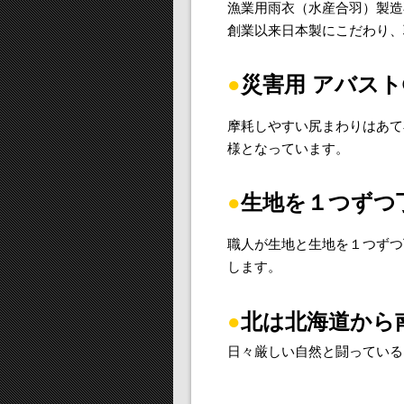
漁業用雨衣（水産合羽）製造
創業以来日本製にこだわり、
●
災害用 アバスト
摩耗しやすい尻まわりはあて
様となっています。
●
生地を１つずつ
職人が生地と生地を１つずつ
します。
●
北は北海道から
日々厳しい自然と闘っている