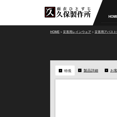
HOM
HOME
>
災害用レインウェア
>
災害用アバスト
製品詳細
お
特長