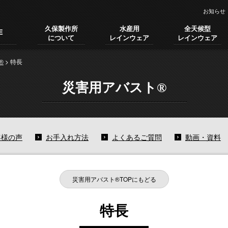
お知らせ
久保製作所
水産用
全天候型
E
について
レインウェア
レインウェア
®
>
特長
災害用アバスト®
客様の声
お手入れ方法
よくあるご質問
動画・資料
災害用アバスト®TOPにもどる
特長