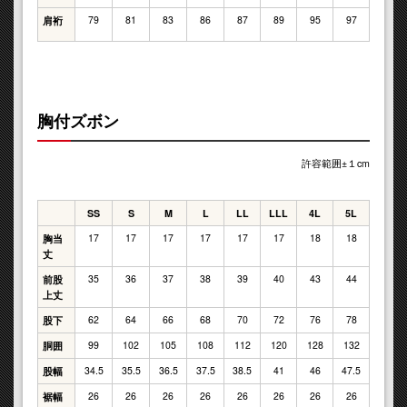
79
81
83
86
87
89
95
97
肩裄
胸付ズボン
許容範囲±１cm
SS
S
M
L
LL
LLL
4L
5L
17
17
17
17
17
17
18
18
胸当
丈
35
36
37
38
39
40
43
44
前股
上丈
62
64
66
68
70
72
76
78
股下
99
102
105
108
112
120
128
132
胴囲
34.5
35.5
36.5
37.5
38.5
41
46
47.5
股幅
26
26
26
26
26
26
26
26
裾幅