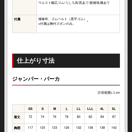
ウエスト幅広ゴム/うしろ高/尻あて/股補強/膝あて
補修布、ゴムベルト（黒平ゴム）
付属
※
※付属は胸付ズボンのみ。
仕上がり寸法
ジャンパー・パーカ
許容範囲±１cm
SS
S
M
L
LL
LLL
4L
5L
72
74
76
78
80
82
84
87
着丈
117
120
123
126
132
136
138
142
胸囲