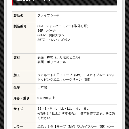
ファイブシー®
製品名
S6J ジャンパー（フード取外し可）
製品番号
S6P パーカ
S6MZ 胸付ズボン
S6TZ トレパンズボン
表面 PVC（ポリ塩化ビニル）
素材
裏面 ポリエステル
ラミネート加工：モーブ（MV）・スカイブルー（SB)
加工
トッピング加工：シーグリーン（SG)
日本製
生産
0.40mm以上
厚み・重さ
SS・S・M・L・LL・LLL・４L・５L
サイズ
※詳細は「仕上がり寸法表」「基本身体寸法表」をご覧
ください。
カラー
単色：３色【モーブ（MV）/スカイブルー（SB）/シー