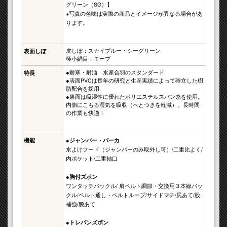
グリーン（SG）】
※写真の色味は実際の商品とイメージが異なる場合があ
ります。
皮しぼ：スカイブルー・シーグリーン
表面しぼ
極小絹目：モーブ
●耐寒・耐油 水産合羽のスタンダード
特長
●表面PVCは長年の研究と生産実績によって確立した樹
脂配合を採用
●裏面は吸湿性に優れたポリエステルスパン糸を使用。
内側にこもる湿気を吸収（べとつきを軽減）。長時間
の作業も快適！
機能
●ジャンパー・パーカ
水よけフード（ジャンパーのみ取外し可）/二重比よく/
内ポケット/二重袖口
●胸付ズボン
ワンタッチバックル/ 肩ベルト調節・交換用３本線バッ
クル/ベルト通し・ベルトループ/サイドマチ/尻あて/股
補強/膝あて
●トレパンズボン