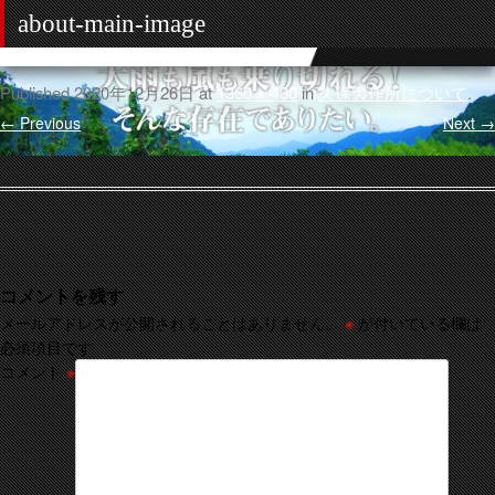
about-main-image
Published
2020年12月26日
at
1360 × 430
in
久保製作所について
.
← Previous
Next →
コメントを残す
メールアドレスが公開されることはありません。
※
が付いている欄は
必須項目です
コメント
※