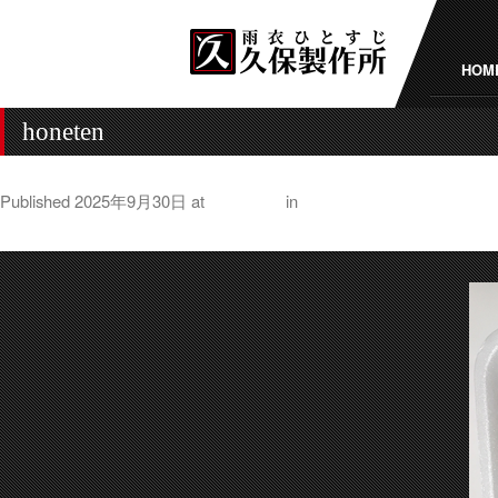
HOM
honeten
Published
2025年9月30日
at
500 × 321
in
「天ぷら」と「さつま揚
← Previous