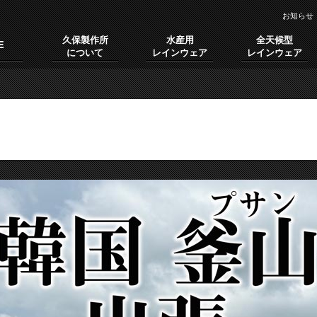
お知らせ
久保製作所
水産用
全天候型
E
について
レインウェア
レインウェア