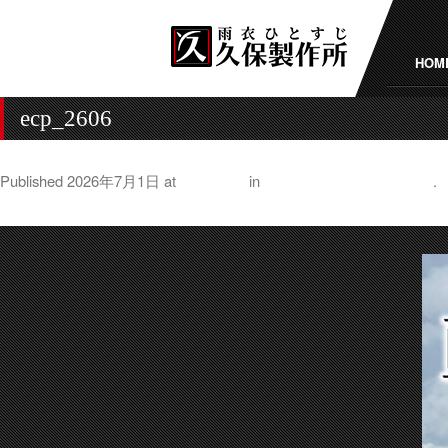
HOM
ecp_2606
Published
2026年7月1日
at
500 × 500
in
韓国 釜山（プサン）出張
.
← Previous