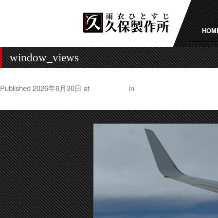
HOM
window_views
Published
2026年6月30日
at
1147 × 500
in
韓国 釜山（プサン）出
← Previous