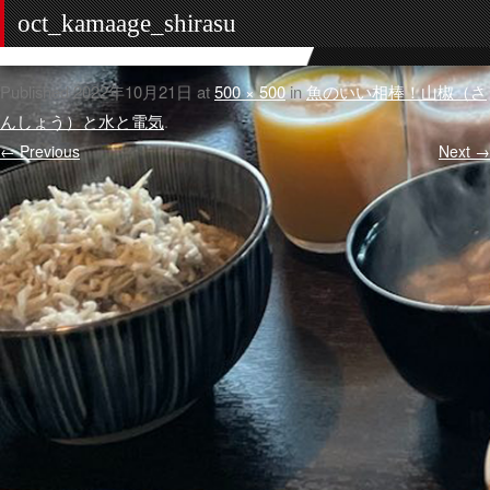
oct_kamaage_shirasu
Published
2022年10月21日
at
500 × 500
in
魚のいい相棒！山椒（さ
んしょう）と水と電気
.
← Previous
Next →