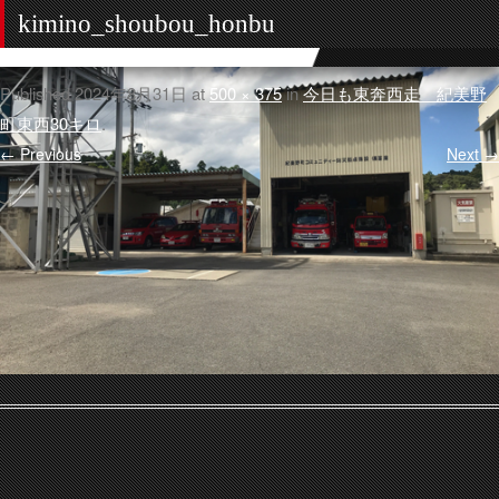
kimino_shoubou_honbu
Published
2024年8月31日
at
500 × 375
in
今日も東奔西走 紀美野
町東西30キロ
.
← Previous
Next →