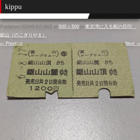
kippu
Published
2024年9月29日
at
500 × 500
in
東京湾に入る船の目印
鋸山（のこぎりやま）
.
← Previous
Next →