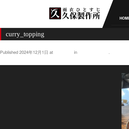
HOM
curry_topping
Published
2024年12月1日
at
500 × 375
in
暮らしとカレー
.
← Previous