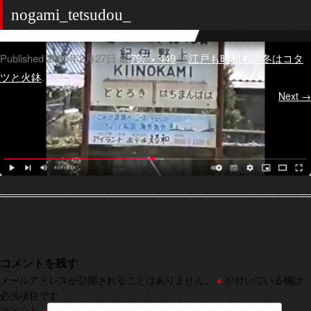
nogami_tetsudou_
Published
2025年2月27日
at
797 × 449
in
江戸も昭和も、冬はコタ
ツと火鉢
.
Next →
コメントを残す
メールアドレスが公開されることはありません。
※
が付いている欄は
必須項目です
コメント
※