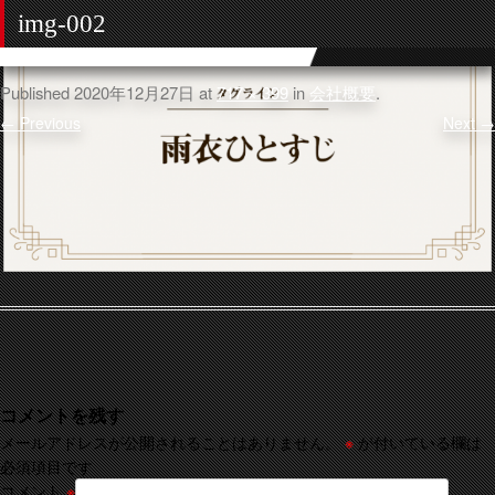
img-002
Published
2020年12月27日
at
717 × 399
in
会社概要
.
← Previous
Next →
コメントを残す
メールアドレスが公開されることはありません。
※
が付いている欄は
必須項目です
コメント
※