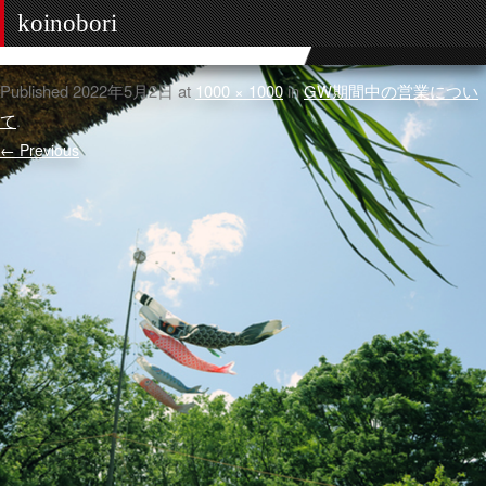
koinobori
Published
2022年5月2日
at
1000 × 1000
in
GW期間中の営業につい
て
.
← Previous