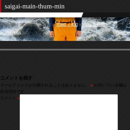
saigai-main-thum-min
Published
2020年12月31日
at
1360 × 430
in
久保製作所
.
← Previous
Next →
コメントを残す
メールアドレスが公開されることはありません。
※
が付いている欄は
必須項目です
コメント
※