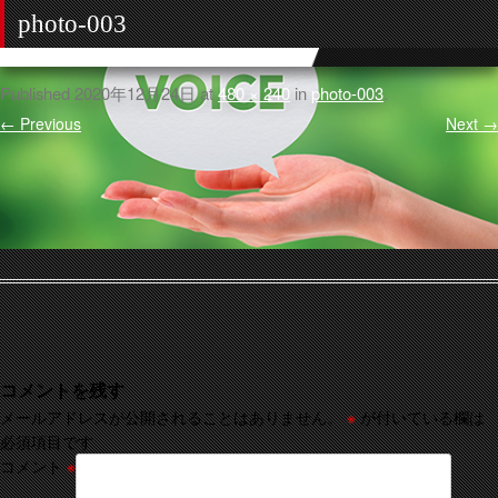
photo-003
Published
2020年12月24日
at
480 × 240
in
photo-003
.
← Previous
Next →
コメントを残す
メールアドレスが公開されることはありません。
※
が付いている欄は
必須項目です
コメント
※