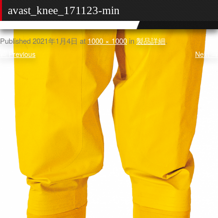
avast_knee_171123-min
Published
2021年1月4日
at
1000 × 1000
in
製品詳細
.
← Previous
Next →