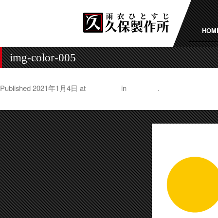
HOM
img-color-005
Published
2021年1月4日
at
720 × 240
in
製品詳細
.
← Previous