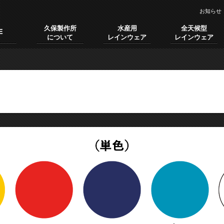
お知らせ
久保製作所
水産用
全天候型
E
について
レインウェア
レインウェア