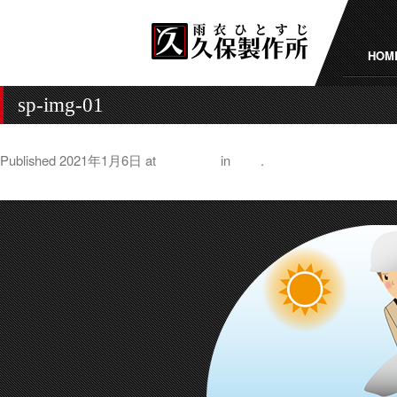
HOM
sp-img-01
Published
2021年1月6日
at
879 × 464
in
特長
.
← Previous