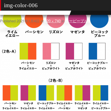
img-color-006
Published
2021年1月4日
at
720 × 740
in
シーピープル®
.
← Previous