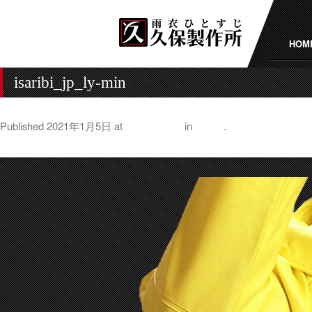
HOM
isaribi_jp_ly-min
Published
2021年1月5日
at
1000 × 1000
in
漁火®
.
← Previous