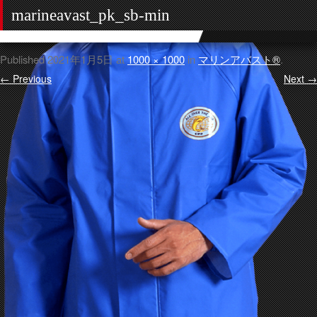
marineavast_pk_sb-min
Published
2021年1月5日
at
1000 × 1000
in
マリンアバスト®
.
← Previous
Next →