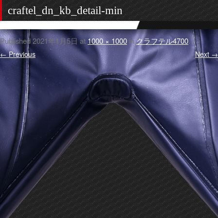
craftel_dn_kb_detail-min
Published
2021年1月5日
at
1000 × 1000
in
クラフテル4700
.
← Previous
Next →