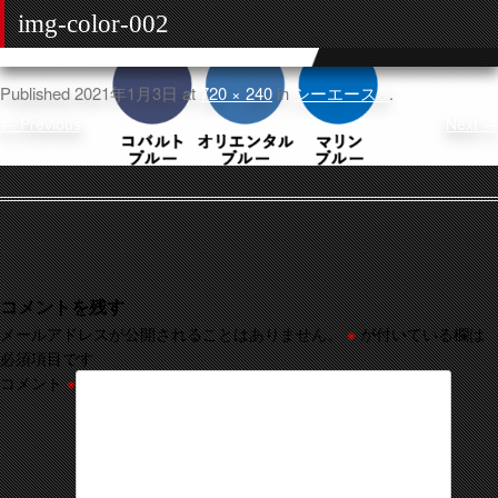
img-color-002
Published
2021年1月3日
at
720 × 240
in
シーエース®
.
← Previous
Next →
コメントを残す
メールアドレスが公開されることはありません。
※
が付いている欄は
必須項目です
コメント
※