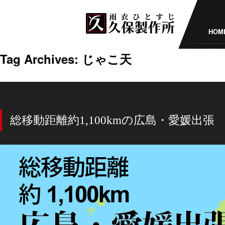
HOM
Tag Archives:
じゃこ天
総移動距離約1,100kmの広島・愛媛出張