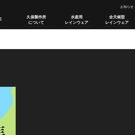
お知らせ
久保製作所
水産用
全天候型
E
について
レインウェア
レインウェア