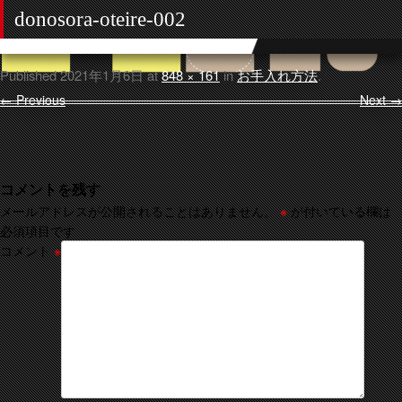
donosora-oteire-002
Published
2021年1月6日
at
848 × 161
in
お手入れ方法
.
← Previous
Next →
コメントを残す
メールアドレスが公開されることはありません。
※
が付いている欄は
必須項目です
コメント
※