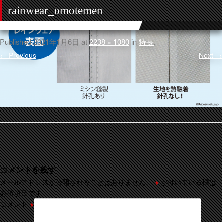
rainwear_omotemen
Published
2021年1月6日
at
2238 × 1080
in
特長
.
← Previous
Next →
コメントを残す
メールアドレスが公開されることはありません。
※
が付いている欄は
必須項目です
コメント
※