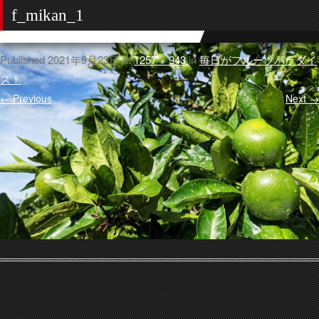
f_mikan_1
Published
2021年9月23日
at
1257 × 943
in
毎日がフルーツパラダイ
ス！
.
← Previous
Next →