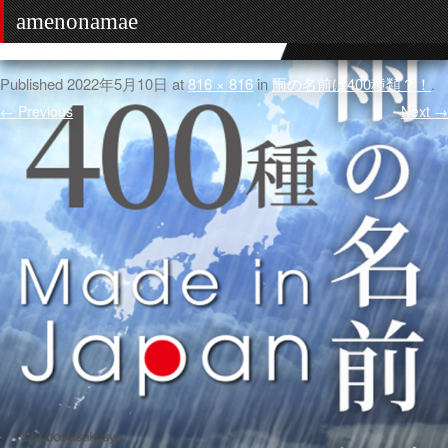
amenonamae
Published
2022年5月10日
at
816 × 816
in
雨の名前は400種類？！
.
← Previous
Next →