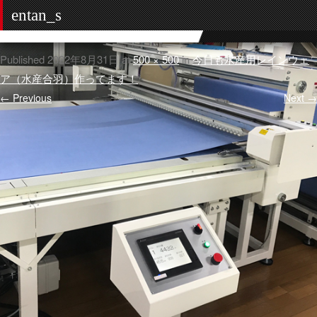
entan_s
Published
2022年8月31日
at
500 × 500
in
今日も水産用レインウェ
ア（水産合羽）作ってます！
.
← Previous
Next →