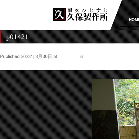
HOM
p01421
Published
2023年3月30日
at
750 × 500
in
朝ごはんに「茶がゆ」は
← Previous