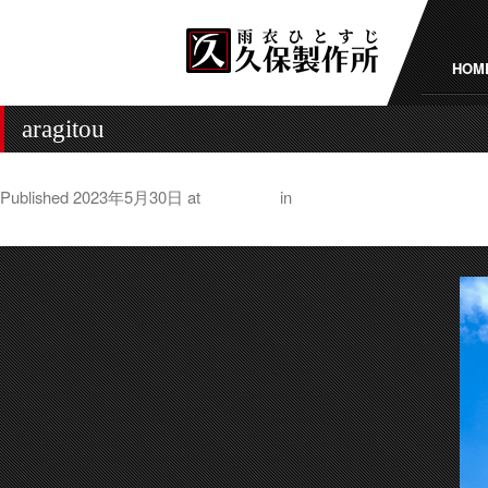
HOM
aragitou
Published
2023年5月30日
at
500 × 750
in
日本人のこころの風景 
← Previous