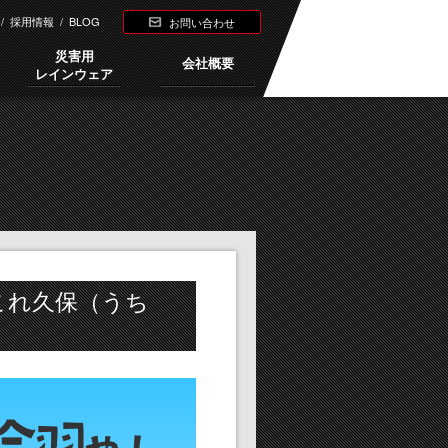
/
採用情報
/
BLOG
お問い合わせ
災害用
会社概要
レインウェア
！これ久保（うち