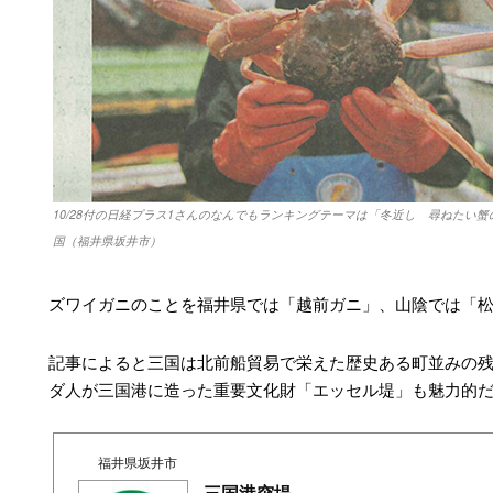
10/28付の日経プラス1さんのなんでもランキングテーマは「冬近し 尋ねたい蟹
国（福井県坂井市）
ズワイガニのことを福井県では「越前ガニ」、山陰では「
記事によると三国は北前船貿易で栄えた歴史ある町並みの
ダ人が三国港に造った重要文化財「エッセル堤」も魅力的
福井県坂井市
三国港突堤