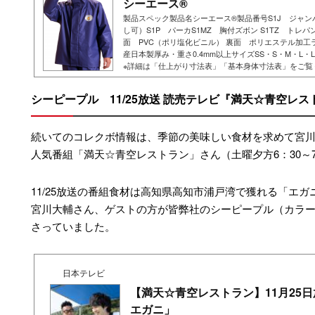
シーエース®
製品スペック製品名シーエース®製品番号S1J ジャン
し可）S1P パーカS1MZ 胸付ズボン S1TZ トレ
面 PVC（ポリ塩化ビニル） 裏面 ポリエステル加工
産日本製厚み・重さ0.4mm以上サイズSS・S・M・L・LL
※詳細は「仕上がり寸法表」「基本身体寸法表」をご覧
単色：3色【コバルトブルー（CB）/オリエンタルブルー
ルー（SB）】表面しぼ・皮しぼ：コバルトブルー・オ
シーピープル
11/25放送 読売テレビ『満天☆青空レ
・極小絹目：スカイブルー特長●耐寒・耐油のハイスペ..
続いてのコレクボ情報は、季節の美味しい食材を求めて宮
人気番組「満天☆青空レストラン」さん（土曜夕方6：30～7
11/25放送の番組食材は高知県高知市浦戸湾で獲れる「エ
宮川大輔さん、ゲストの方が皆弊社のシーピープル（カラ
さっていました。
日本テレビ
【満天☆青空レストラン】11月25
エガニ」