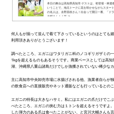
本日の舞台は高知県高知市 ゲストは、初登場・林遣
いうことで、地元トークに花を咲かせながらスタート
の名人は、永野昌枝さん！出会って開口一番、「ド
大輔さん！！笑 そ…
何人もが揃って並んで着て下さっているというのはとても
利用頂きありがとうございます！
調べたところ、エガニはワタリガニ科のノコギリガザミの
1kgを超えるものもあるそうです。商業ベースとしては高
湖、沖縄県八重山諸島だけでしか漁獲されていない稀少な
主に高知市中央卸売市場に水揚げされる他、漁業者自らが
の飲食店への直接販売やネット通販なども行っているとの
エガニの特長は大きなハサミ。私にはエガニの爪だけでこ
べたところ、エガニの挟む力は１トンを超えるそうですよ
した弾力のある爪は食べたことがない、と宮川大輔さんも