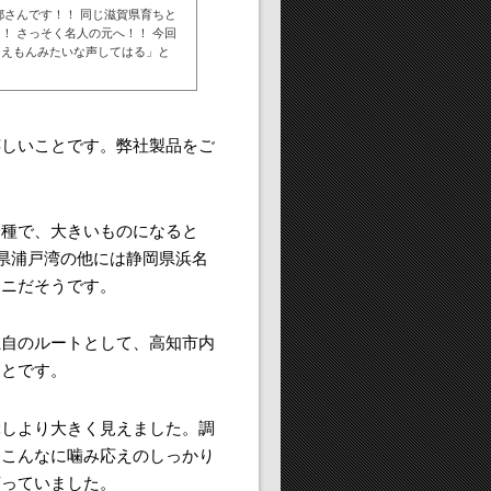
都さんです！！ 同じ滋賀県育ちと
！ さっそく名人の元へ！！ 今回
ラえもんみたいな声してはる」と
嬉しいことです。弊社製品をご
一種で、大きいものになると
知県浦戸湾の他には静岡県浜名
カニだそうです。
独自のルートとして、高知市内
ことです。
ぶしより大きく見えました。調
。こんなに噛み応えのしっかり
言っていました。