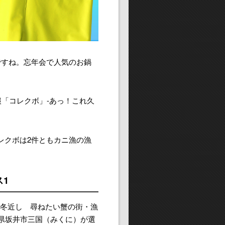
ですね。忘年会で人気のお鍋
報「コレクボ」-あっ！これ久
レクボは2件ともカニ漁の漁
ス1
「冬近し 尋ねたい蟹の街・漁
井県坂井市三国（みくに）が選