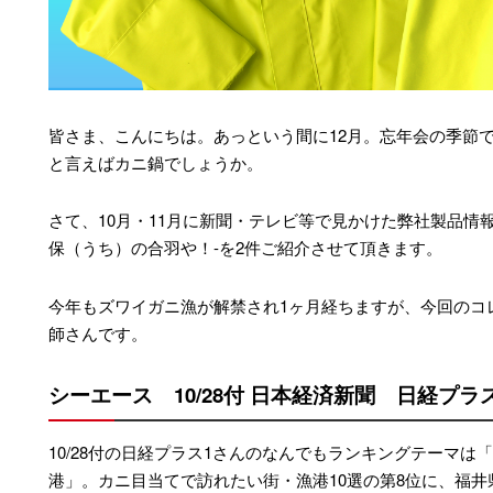
皆さま、こんにちは。あっという間に12月。忘年会の季節
と言えばカニ鍋でしょうか。
さて、10月・11月に新聞・テレビ等で見かけた弊社製品情
保（うち）の合羽や！-を2件ご紹介させて頂きます。
今年もズワイガニ漁が解禁され1ヶ月経ちますが、今回のコ
師さんです。
シーエース 10/28付 日本経済新聞 日経プラ
10/28付の日経プラス1さんのなんでもランキングテーマは
港」。カニ目当てで訪れたい街・漁港10選の第8位に、福