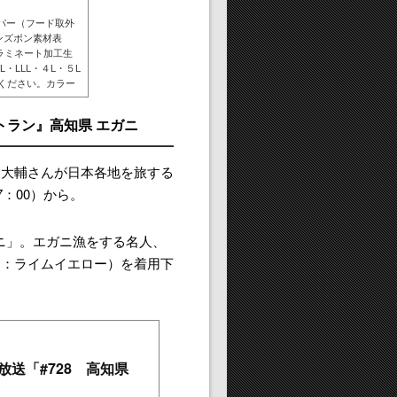
パー（フード取外
パンズボン素材表
ラミネート加工生
・LLL・４L・５L
ください。カラー
（OB）/スカイブ
リエンタルブルー
ストラン』高知県 エガニ
.
川大輔さんが日本各地を旅する
：00）から。
ガニ」。エガニ漁をする名人、
ー：ライムイエロー）を着用下
日放送「#728 高知県