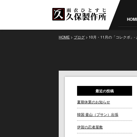
HOM
HOME
>
ブログ
>
10月・11月の「コレクボ」
最近の投稿
夏期休業のお知らせ
韓国 釜山（プサン）出張
伊賀の忍者屋敷