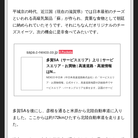
平城京の時代、近江国（現在の滋賀県）では日本最初のチーズ
といわれる高級乳製品「蘇」が作られ、貴重な食物として朝廷
に納められていたそうです。それにちなんだオリジナルのチー
ズスイーツ。次の機会に是非食べてみたいです。
sapa.c-nexco.co.jp
4 Pockets
多賀SA（サービスエリア）上り | サービ
スエリア・お買物 | 高速道路・高速情報
はN...
NEXCO 中日本（中日本高速道路株式会社）の「サービスエリ
ア・お買物情報」公式サイト。高速道路地図や詳細条件でサ
ービスエリア・パーキングエリアを探せます。話題のサービ
スエリアグルメ、ショッピング、EXPASAなどの情報も。
多賀SAを後にし、彦根を通ると米原から北陸自動車道に入り
ました。ここからは約172kmひたすら北陸自動車道を走りまし
た。