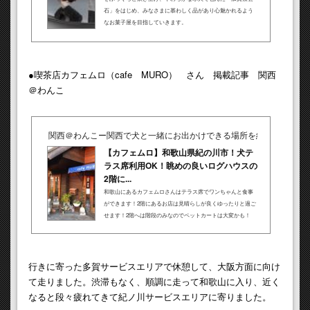
石」をはじめ、みなさまに慕わしく品があり心魅かれるよう
なお菓子屋を目指していきます。
●喫茶店カフェムロ（cafe MURO） さん 掲載記事 関西
＠わんこ
関西＠わんこー関西で犬と一緒にお出かけできる場所を紹介！
【カフェムロ】和歌山県紀の川市！犬テ
ラス席利用OK！眺めの良いログハウスの
2階に...
和歌山にあるカフェムロさんはテラス席でワンちゃんと食事
ができます！2階にあるお店は見晴らしが良くゆったりと過ご
せます！2階へは階段のみなのでペットカートは大変かも！
行きに寄った多賀サービスエリアで休憩して、大阪方面に向け
て走りました。渋滞もなく、順調に走って和歌山に入り、近く
なると段々疲れてきて紀ノ川サービスエリアに寄りました。