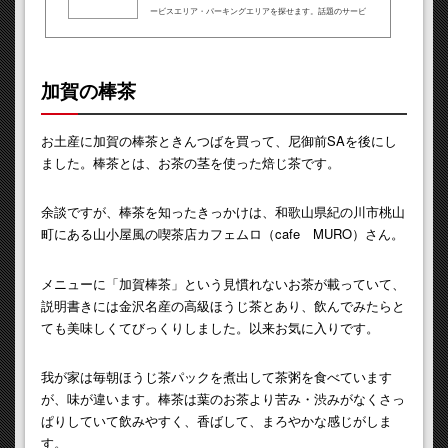
ービスエリア・パーキングエリアを探せます。話題のサービ
スエリアグルメ、ショッピング、EXPASAなどの情報も。
加賀の棒茶
お土産に加賀の棒茶ときんつばを買って、尼御前SAを後にし
ました。棒茶とは、お茶の茎を使った焙じ茶です。
余談ですが、棒茶を知ったきっかけは、和歌山県紀の川市桃山
町にある山小屋風の喫茶店カフェムロ（cafe MURO）さん。
メニューに「加賀棒茶」という見慣れないお茶が載っていて、
説明書きには金沢名産の高級ほうじ茶とあり、飲んでみたらと
ても美味しくてびっくりしました。以来お気に入りです。
我が家は毎朝ほうじ茶パックを煮出して茶粥を食べています
が、味が違います。棒茶は葉のお茶より苦み・渋みがなくさっ
ぱりしていて飲みやすく、香ばして、まろやかな感じがしま
す。