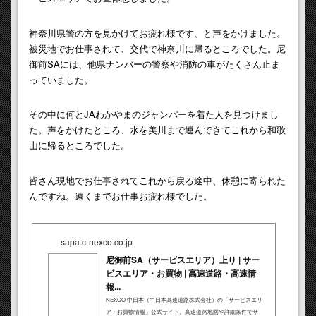
神奈川県警の方を見かけてお疲れ様です、と声をかけました。
被災地でお仕事されて、交代で神奈川に帰るところでした。尼
御前SAには、他県ナンバーの警察や消防の車がたくさん止ま
っていました。
その中に何とJAわかやまのジャンパーを着た人を見つけまし
た。声をかけたところ、水を美川まで運んできてこれから和歌
山に帰るところでした。
皆さん現地でお仕事されてこれから戻る途中、休憩に寄られた
んですね。遠くまでお仕事お疲れ様でした。
sapa.c-nexco.co.jp
尼御前SA（サービスエリア）上り | サー
ビスエリア・お買物 | 高速道路・高速情
報...
NEXCO 中日本（中日本高速道路株式会社）の「サービスエリ
ア・お買物情報」公式サイト。高速道路地図や詳細条件でサ