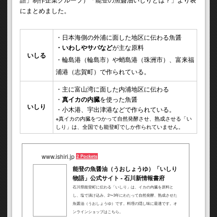
にまとめました。
・日本海側の外浦に面した地区に伝わる魚醤
・いわしやサバなど
が主な原料
いしる
・輪島港（輪島市）や蛸島港（珠洲市）、富来福
浦港（志賀町）で作られている。
・主に富山湾に面した内浦地区に伝わる
・
真イカの内臓
を使った魚醤
いしり
・小木港、宇出津港などで作られている。
※真イカの内臓をつかって自然発酵させ、熟成させる「い
しり」は、全国でも能登町でしか作られていません。
www.ishiri.jp
2 Pockets
能登の魚醤油（うおしょうゆ）「いしり
物語」公式サイト - 石川新情報書府
石川県能登町に伝わる「いしり」は、イカの内臓を原料と
し、塩で漬け込み、2〜3年にわたって自然発酵、熟成させた
魚醤油（うおしょうゆ）です。料理の隠し味に最適です。オ
ンラインショップはこちら。