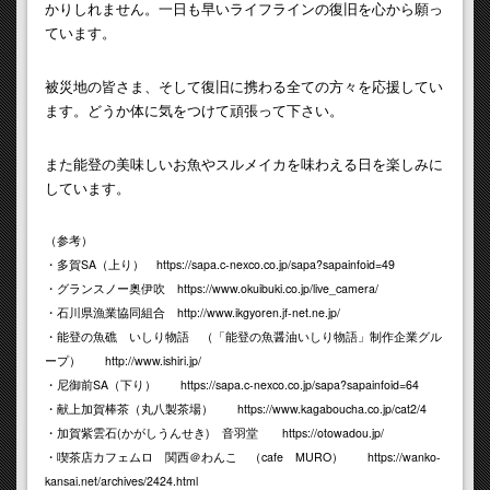
かりしれません。一日も早いライフラインの復旧を心から願っ
ています。
被災地の皆さま、そして復旧に携わる全ての方々を応援してい
ます。どうか体に気をつけて頑張って下さい。
また能登の美味しいお魚やスルメイカを味わえる日を楽しみに
しています。
（参考）
・多賀SA（上り）
https://sapa.c-nexco.co.jp/sapa?sapainfoid=49
・グランスノー奥伊吹 https://www.okuibuki.co.jp/live_camera/
・石川県漁業協同組合 http://www.ikgyoren.jf-net.ne.jp/
・能登の魚礁 いしり物語 （「能登の魚醤油いしり物語」制作企業グル
ープ） http://www.ishiri.jp/
・尼御前SA（下り） https://sapa.c-nexco.co.jp/sapa?sapainfoid=64
・献上加賀棒茶（丸八製茶場） https://www.kagaboucha.co.jp/cat2/4
・加賀紫雲石(かがしうんせき) 音羽堂 https://otowadou.jp/
・喫茶店カフェムロ 関西＠わんこ （cafe MURO） https://wanko-
kansai.net/archives/2424.html