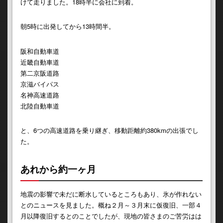
けて走りました。18時半に会社に到着。
朝5時に出発してから13時間半。
阪和自動車道
近畿自動車道
第二京阪道路
京滋バイパス
名神高速道路
北陸自動車道
と、6つの高速道路を乗り継ぎ、移動距離約380kmの出張でし
た。
あれから約一ヶ月
地震の影響で未だに断水しているところもあり、氷が作れない
とのニュースを見ました。概ね２月～３月末に仮復旧、一部４
月以降復旧するとのことでしたが、現地の皆さまのご苦労はは