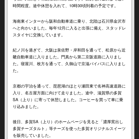
時間程度。途中休憩を入れて、10時30頃到着の予定です。
海南東インターから阪和自動車道に乗り、北陸は石川県金沢市
へと向かいました。毎年12月に入ると出張に備え、スタッドレ
スタイヤに交換しています。
紀ノ川を過ぎて、大阪は泉佐野・岸和田を通って、松原から近
畿自動車道に入りました。門真から第二京阪道路に入りまし
た。寝屋川、枚方を通って、久御山で京滋バイパスに入りまし
た。
京都の宇治を通って、琵琶湖のほとり瀬田東で名神高速道路に
入り、名古屋方面に向けて走りました。途中、滋賀県の多賀
SA（上り）に寄って休憩しました。コーヒーを買って車に乗
り込みました。
後日、多賀SA（上り）のホームページを見ると「濃厚窯出し
多賀チーズタルト」等チーズを使った多賀オリジナルスイーツ
を販売していました。