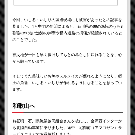
今回、いしる・いしりの製造現場にも被害があったとの記事を
見ました。1月中旬の新聞によると、石川県の69の漁協のうち8
割強の58港は漁港の岸壁や構内道路の損壊が確認されていると
のことでした。
被災地が一日も早く復旧してもとの暮らしに戻れることを、心
から願っています。
そしてまた美味しいお魚やスルメイカが獲れるようになり、郷
土の魚醤、いしる・いしりが作れるようになることを願ってい
ます。
和歌山へ
お昼頃、石川県漁業協同組合さんを後にし、金沢西インターか
ら北陸自動車道に乗りました。途中、尼御前（アマゴゼン）サ
ービスエリアでお昼休憩しました。