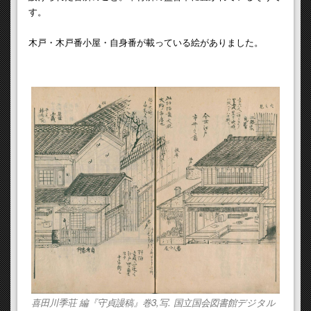
す。
木戸・木戸番小屋・自身番が載っている絵がありました。
喜田川季荘 編『守貞謾稿』巻3,写. 国立国会図書館デジタル