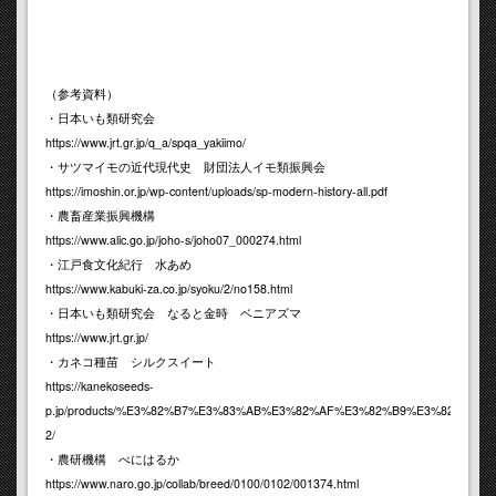
（参考資料）
・日本いも類研究会
https://www.jrt.gr.jp/q_a/spqa_yakiimo/
・サツマイモの近代現代史 財団法人イモ類振興会
https://imoshin.or.jp/wp-content/uploads/sp-modern-history-all.pdf
・農畜産業振興機構
https://www.alic.go.jp/joho-s/joho07_000274.html
・江戸食文化紀行 水あめ
https://www.kabuki-za.co.jp/syoku/2/no158.html
・日本いも類研究会
なると金時 ベニアズマ
https://www.jrt.gr.jp/
・カネコ種苗
シルクスイート
https://kanekoseeds-
p.jp/products/%E3%82%B7%E3%83%AB%E3%82%AF%E3%82%B9%E3%82%A4%
2/
・農研機構 べにはるか
https://www.naro.go.jp/collab/breed/0100/0102/001374.html