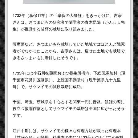
1732年（享保17年）の「享保の大飢饉」をきっかけに、吉宗
さんは、さつまいもの研究者で蘭学者の青木昆陽（かんしょ先
生）が推奨する甘藷の栽培に取り組みました。
薩摩藩など、さつまいもを栽培していた地域ではほとんど餓死
者がでなかったことから、吉宗さんは、痩せた土地でも栽培で
きるさつまいもに着目したそうです。
1735年には小石川御薬園および養生所構内、下総国馬加村（現
千葉市花見川区幕張）、上総国不動堂村（現千葉県九十九里
町）で、サツマイモの試験栽培に成功。
千葉、埼玉、茨城県を中心とする関東一円に普及。飢饉の際に
役立つ救荒作物としてサツマイモの栽培は全国に広がったそう
です。
江戸中期には、サツマイモの様々な料理方法が載った料理本
『甘藷百珍』が登場。料理本の中には123品ものサツマイモ料