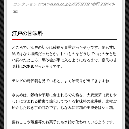
コレクション https://dl.ndl.go.jp/pid/2592392 (参照 2024-10-
30)
江戸の甘味料
ところで、江戸の初期は砂糖が貴重だったそうです。餡も甘い
餡ではなく塩餡だったとか。甘いものをどうしていたのかと思
い調べたところ、黒砂糖が手に入るようになるまで、庶民の甘
味料は
水あめ
だったそうです。
テレビの時代劇を見ていると、よく飴売りが出てきますね。
水あめは、穀物や芋類に含まれるでん粉を、大麦麦芽（麦もや
し）に含まれる酵素で糖化してつくる甘味料の麦芽糖。先程ご
紹介した焼き芋の甘みです。ちなみに砂糖の主成分はショ糖。
粟おこしや落雁等のお菓子にも水飴が使われているようです。