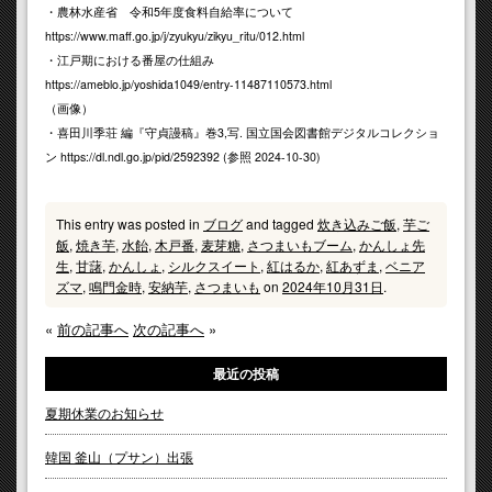
・農林水産省 令和5年度食料自給率について
https://www.maff.go.jp/j/zyukyu/zikyu_ritu/012.html
・江戸期における番屋の仕組み
https://ameblo.jp/yoshida1049/entry-11487110573.html
（画像）
・喜田川季荘 編『守貞謾稿』巻3,写. 国立国会図書館デジタルコレクショ
ン https://dl.ndl.go.jp/pid/2592392 (参照 2024-10-30)
This entry was posted in
ブログ
and tagged
炊き込みご飯
,
芋ご
飯
,
焼き芋
,
水飴
,
木戸番
,
麦芽糖
,
さつまいもブーム
,
かんしょ先
生
,
甘藷
,
かんしょ
,
シルクスイート
,
紅はるか
,
紅あずま
,
ベニア
ズマ
,
鳴門金時
,
安納芋
,
さつまいも
on
2024年10月31日
.
«
前の記事へ
次の記事へ
»
最近の投稿
夏期休業のお知らせ
韓国 釜山（プサン）出張