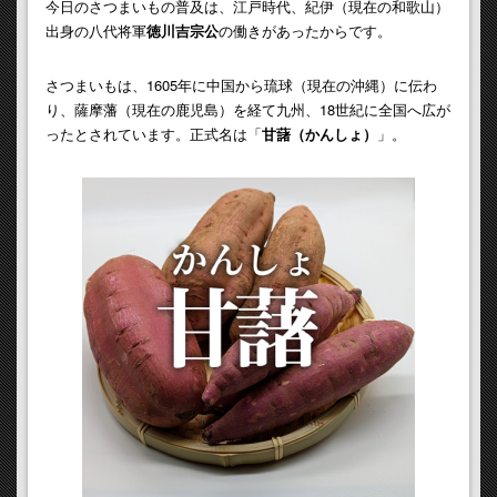
今日のさつまいもの普及は、江戸時代、紀伊（現在の和歌山）
出身の八代将軍
徳川吉宗公
の働きがあったからです。
さつまいもは、1605年に中国から琉球（現在の沖縄）に伝わ
り、薩摩藩（現在の鹿児島）を経て九州、18世紀に全国へ広が
ったとされています。正式名は「
甘藷（かんしょ）
」。