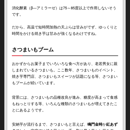
消化酵素（β―アミラーゼ）は75～85度以上で作用しないそう
です。
だから、高温で短時間加熱の天ぷらは甘みがでず、ゆっくりと
時間をかける焼き芋は甘みが強くなるわけですね。
さつまいもブーム
おかずからお菓子までいろいろな食べ方があり、老若男女に親
しまれているさつまいも。ここ数年、さつまいものイベント、
焼き芋専門店、さつまいもスイーツが話題になる等、さつまい
もブームが続いています。
背景には、さつまいもの品種改良が進み、糖度が高まって食感
もねっとりする等、いろんな種類のさつまいもが増えてきたこ
とにあるようです。
安納芋が流行るまで、さつまいもと言えば、
鳴門金時
か
紅あず