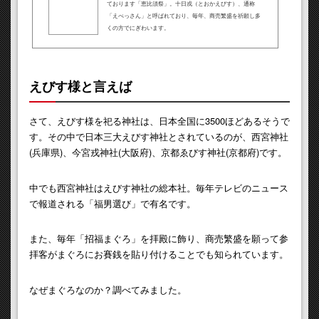
ております「恵比須祭」。十日戎（とおかえびす）、通称
「えべっさん」と呼ばれており、毎年、商売繁盛を祈願し多
くの方でにぎわいます。
えびす様と言えば
さて、えびす様を祀る神社は、日本全国に3500ほどあるそうで
す。その中で日本三大えびす神社とされているのが、西宮神社
(兵庫県)、今宮戎神社(大阪府)、京都ゑびす神社(京都府)です。
中でも西宮神社はえびす神社の総本社。毎年テレビのニュース
で報道される「福男選び」で有名です。
また、毎年「招福まぐろ」を拝殿に飾り、商売繁盛を願って参
拝客がまぐろにお賽銭を貼り付けることでも知られています。
なぜまぐろなのか？調べてみました。