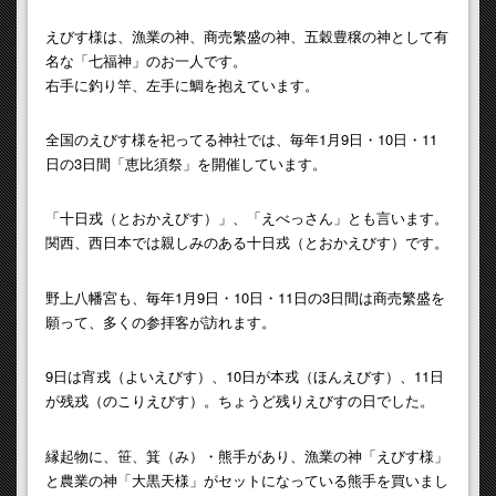
えびす様は、漁業の神、商売繁盛の神、五穀豊穣の神として有
名な「七福神」のお一人です。
右手に釣り竿、左手に鯛を抱えています。
全国のえびす様を祀ってる神社では、毎年1月9日・10日・11
日の3日間「恵比須祭」を開催しています。
「十日戎（とおかえびす）」、「えべっさん」とも言います。
関西、西日本では親しみのある十日戎（とおかえびす）です。
野上八幡宮も、毎年1月9日・10日・11日の3日間は商売繁盛を
願って、多くの参拝客が訪れます。
9日は宵戎（よいえびす）、10日が本戎（ほんえびす）、11日
が残戎（のこりえびす）。ちょうど残りえびすの日でした。
縁起物に、笹、箕（み）・熊手があり、漁業の神「えびす様」
と農業の神「大黒天様」がセットになっている熊手を買いまし