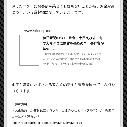
凍ったマグロにお賽銭を乗せても落ちないことから、お金が身
につくという縁起物になっているようです。
www.kobe-np.co.jp
神戸新聞NEXT｜総合｜十日えびす、何
で大マグロに硬貨を張るの？ 参拝客が
始め、...
商売繁盛を祈願する「十日えびす」（９～１１日）を前
に、えべっさんの総本社・西宮神社（兵庫県西宮市社家町）
で８日、大マグロを奉納する恒例の神事があった。
本年も漁業にたずさわる皆さんの安全と豊漁を願って、合羽を
つくります。
（参考資料）
・大正製薬 かぜお役立ちコラム
普通のかぜとインフルエンザ、新型コ
ロナはどう違うの？
https://brand.taisho.co.jp/pabron/kaze-ken/kaze-tigai/