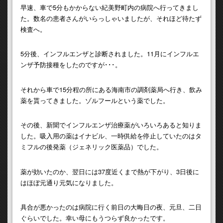
早速、車で5分もかからない紀美野町内の病院へ行ってきまし
た。数名の患者さんがいらっしゃいましたが、それほど待たず
検査へ。
5分後、インフルエンザと診断されました。11月にインフルエ
ンザ予防接種をしたのですが･･･。
それから車で15分程の所にある海南市の調剤薬局へ行き、飲み
薬を貰ってきました。ゾルフールという薬でした。
その後、新聞でインフルエンザ治療薬がいろいろあると知りま
した。吸入用の薬はイナビル、一時供給を停止していたのはタ
ミフルの後発薬（ジェネリック医薬品）でした。
薬が効いたのか、翌日には37度近くまで熱が下がり、3日後に
はほぼ元通り元気になりました。
具合が悪かったのは病院に行く前日の大晦日の夜、元旦、二日
ぐらいでした。幸い母にもうつらず良かったです。