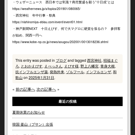
・ウェザーニュース
西日本では常識？
商売繁盛を願う”十日戎”とは
https://weathernews.jp/s/topics/201901/080065/
・西宮神社 年中行事・祭典
https://nishinomiya-ebisu.com/event/event01.html
・神戸新聞NEXT
十日えびす、何で大マグロに硬貨を張るの？ 参拝客
が始め、関西一円へ
https://www.kobe-np.co.jp/news/sougou/202001/0013018236.shtml
This entry was posted in
ブログ
and tagged
西宮神社
,
招福まぐ
ろ
,
とおかえびす
,
えべっさん
,
えびす様
,
野上八幡宮
,
青身大根
,
抗インフルエンザ薬
,
発熱外来
,
ゾルフール
,
インフルエンザ
,
和
歌山
on
2025年1月31日
.
«
前の記事へ
次の記事へ
»
最近の投稿
夏期休業のお知らせ
韓国 釜山（プサン）出張