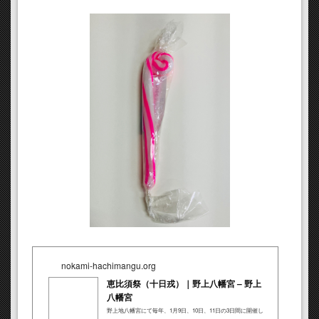
nokami-hachimangu.org
恵比須祭（十日戎）｜野上八幡宮 – 野上
八幡宮
野上地八幡宮にて毎年、1月9日、10日、11日の3日間に開催し