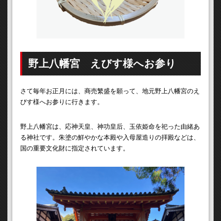
野上八幡宮 えびす様へお参り
さて毎年お正月には、商売繁盛を願って、地元野上八幡宮のえ
びす様へお参りに行きます。
野上八幡宮は、応神天皇、神功皇后、玉依姫命を祀った由緒あ
る神社です。朱塗の鮮やかな本殿や入母屋造りの拝殿などは、
国の重要文化財に指定されています。