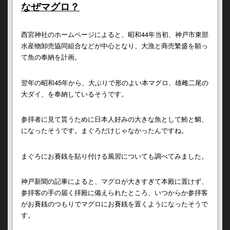
なぜマグロ？
西宮神社のホームページによると、昭和44年当初、神戸市東部
水産物卸売協同組合などが中心となり、大漁と商売繁盛を願っ
て魚の奉納を計画。
翌年の昭和45年から、大ぶりで形のよい本マグロ、雄雌二尾の
大ダイ、を奉納しているそうです。
参拝者に見て貰うために日本人好みの大きな魚として鮪と鯛、
になったそうです。まぐろだけじゃなかったんですね。
まぐろにお賽銭を貼り付ける風習についても調べてみました。
神戸新聞の記事によると、マグロが大きすぎて本殿に置けず、
参拝客の手の届く拝殿に備えられたところ、いつからか参拝客
がお賽銭のつもりでマグロにお賽銭を置くようになったそうで
す。