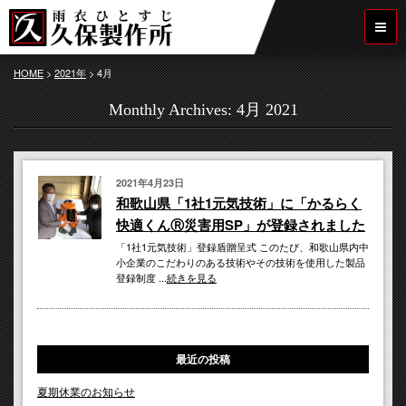
HOME
>
2021年
>
4月
Monthly Archives:
4月 2021
2021年4月23日
和歌山県「1社1元気技術」に「かるらく
快適くんⓇ災害用SP」が登録されました
「1社1元気技術」登録盾贈呈式 このたび、和歌山県内中
小企業のこだわりのある技術やその技術を使用した製品
登録制度 ...
続きを見る
最近の投稿
夏期休業のお知らせ