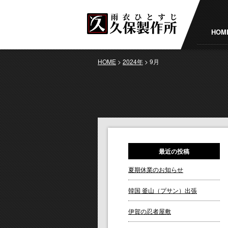
HOM
HOME
>
2024年
>
9月
最近の投稿
夏期休業のお知らせ
韓国 釜山（プサン）出張
伊賀の忍者屋敷