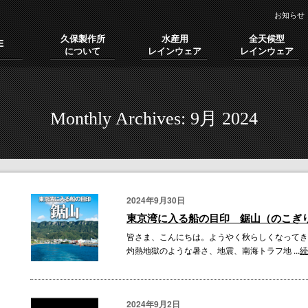
お知らせ
久保製作所
水産用
全天候型
E
について
レインウェア
レインウェア
Monthly Archives:
9月 2024
2024年9月30日
東京湾に入る船の目印 鋸山（のこぎ
皆さま、こんにちは。ようやく秋らしくなってき
灼熱地獄のような暑さ、地震、南海トラフ地 ...
続
2024年9月2日