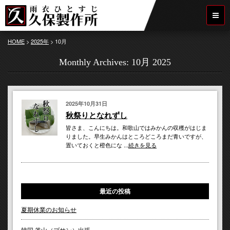
HOME
>
2025年
>
10月
Monthly Archives:
10月 2025
2025年10月31日
秋祭りとなれずし
皆さま、こんにちは。和歌山ではみかんの収穫がはじま
りました。早生みかんはところどころまだ青いですが、
置いておくと橙色にな ...
続きを見る
最近の投稿
夏期休業のお知らせ
韓国 釜山（プサン）出張