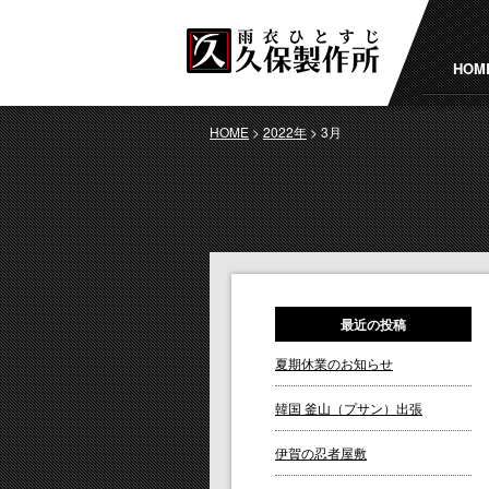
HOM
HOME
>
2022年
>
3月
最近の投稿
夏期休業のお知らせ
韓国 釜山（プサン）出張
伊賀の忍者屋敷