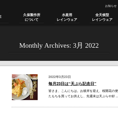
お知らせ
久保製作所
水産用
全天候型
E
について
レインウェア
レインウェア
Monthly Archives:
3月 2022
2022年3月23日
毎月23日は“天ぷら記念日”
皆さま、こんにちは。お彼岸を迎え、桜開花の便
たもちを買ってお供えし、先週末は天ぷらや好 ...