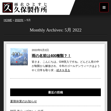
HOME
>
2022年
>
5月
Monthly Archives:
5月 2022
2022年5月2日
雨の名前は400種類？！
皆さま、こんにちは。GW突入ですね。どんどん世の中
が制限から解放され、今年のゴールデンウィークはよう
やく日常を取り戻 ...
続きを見る
最近の投稿
夏期休業のお知らせ
韓国 釜山（プサン）出張