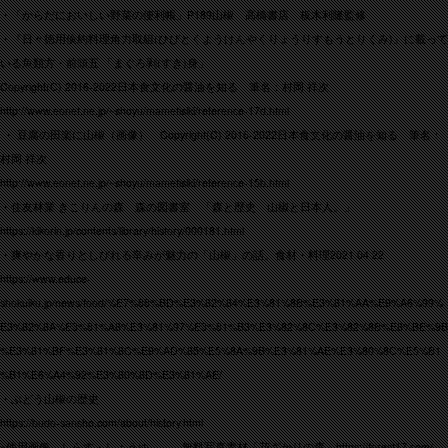
・「からだにおいしい野菜の便利帳」P189山椒 高橋書店 板木利隆監修
・『日々徳用倹約料理角力取組(ひびとくようけんやくりょうりすもうとりくみ)』に載って
いる魚類方・前頭五 「まぐろ剥(すき)身」
Copyright(C) 2016-2022日本食文化の醤油を知る 筆名：村岡 祥次
http://www.eonet.ne.jp/~shoyu/mametisiki/reference-17d.html
・
豆腐の田楽に山椒（画像） Copyright(C) 2016-2022日本食文化の醤油を知る 筆名：
村岡 祥次
http://www.eonet.ne.jp/~shoyu/mametisiki/reference-15b.html
・住友林業 きこりんの森 森の図書室 「森と歴史 山椒と日本人。」
https://kikorin.jp/contents/library/history/000181.html
・爽やかな香りとしびれる辛みが魅力の「山椒」の話。食材・料理2021.04.22
https://www.educe-
shokuiku.jp/news/food/%E7%88%BD%E3%82%84%E3%81%8B%E3%81%AA%E9%A6%99%
E3%82%8A%E3%81%A8%E3%81%97%E3%81%B3%E3%82%8C%E3%82%8B%E8%BE%9B
%E3%81%BF%E3%81%8C%E9%AD%85%E5%8A%9B%E3%81%AE%E3%80%8C%E5%B1
%B1%E6%A4%92%E3%80%8D%E3%81%AE/
・ぶどう山椒の歴史
https://budo-sansho.com/about/history.html
※使用画像 しらす・しょうゆ 無料写真素材「花ざかりの森」https://forest17.com/