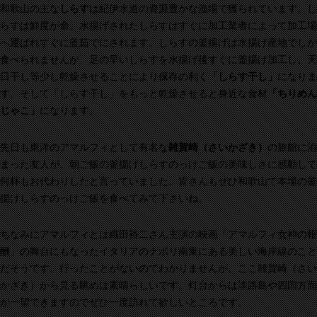
和歌山の主な
しらす
は紀伊水道の資源豊かな漁場で獲られています。し
らすは鮮度が命。水揚げされたしらすはすぐに加工業者によって加工場
へ運ばれすぐに釜茹でにされます。しらすの釜揚げは水揚げ産地でしか
食べられませんが、足の早いしらすを水揚げ後すぐに釜揚げ加工し、天
日干し等少し乾燥させることにより保存の利く
「しらす干し」
になりま
す。そして「しらす干し」をもっと乾燥させると身近な食材
「ちりめん
じゃこ」
になります。
先日も東洋のアマルフィとして有名な
雑賀崎（さいかざき）
の旅館に泊
まった友人が、朝ご飯の釜揚げしらすのっけご飯の美味しさに感動して
何杯もお代わりしたと言っていました。皆さんもぜひ和歌山で本場の釜
揚げしらすのっけご飯を食べてみて下さいね。
ちなみにアマルフィとは織田裕二さん主演の映画「アマルフィ女神の報
酬」の舞台にもなったイタリアのナポリ南東にある美しい海岸線のこと
だそうです。行ったことがないのでわかりませんが、ここ雑賀崎（さい
かざき）から見る眺めは素晴らしいです。灯台からは淡路島や四国方面
が一望できますのでぜひ一度訪れて欲しいところです。