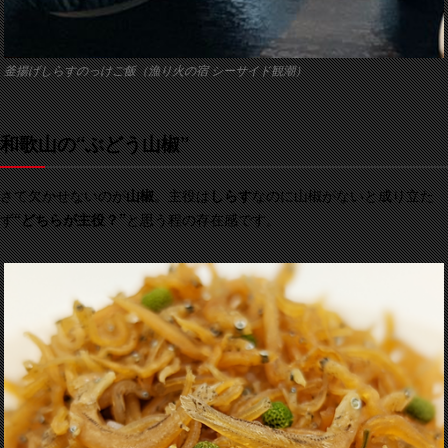
釜揚げしらすのっけご飯（漁り火の宿 シーサイド観潮）
和歌山の“ぶどう山椒
”
さて欠かせないのが
山椒
。主役は
しらす
なのに山椒がないと成り立た
ず
“どちらが主役？”
と思う程の存在感です。