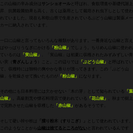
この山椒の辛み成分は
サンショオール
と呼ばれ、食欲増進や基礎代謝上
昇、抗菌殺菌効果も高く、古くは薬用として栽培され虫下しとして使わ
れていました。現在も和歌山県で生産されているぶどう山椒は製薬メー
カーに納入されています。
一口に山椒と言ってもいろんな種類があります。一番身近な山椒と言え
ばやっぱりうなぎにかける
「
粉山椒」
でしょう。ちりめん山椒に使われ
ているのは
「実山椒」
。「実山椒」は初夏に収穫されたみずみずしい青
い実（
青ざんしょう
）こと。この辺りでは
「ぶどう山椒」
と呼ばれてい
て、収穫時には独特の爽やかな香りが漂ってきます。この「ぶどう山
椒」を乾燥させて挽いたものが
「粉山椒」
になります。
その他にも日本料理には欠かせない「木の芽」として知られている
「葉
山椒」
。高級割烹や懐石料理店で使われている
「花山椒」
。秋まで樹上
で完熟させた山椒を収穫した
「赤山椒」
があるそうです。
そして硬い幹や枝は
「擂り粉木（すりこぎ）」
として使われています。
このようなことから
山椒は捨てるところがない
と言われているんです