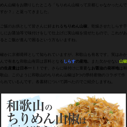
めん山椒をお贈りしたところ「ちりめん山椒って京都じゃなかったんで
すか？」と返ってきました。
ご飯のお供として皆さんに好まれる
ちりめん山椒
。乾燥させたしらす干
しにお醤油等で味付けをして仕上げに実山椒を混ぜたもので、これがあ
るとご飯が進んで困るという方もいますね。
確かに京都発祥として知られていますが、和歌山も有名です。実はみか
んで有名な和歌山有田は原料となる
しらす
の産地
。また欠かせない
山椒
の生産量は日本一！！
です。さらに味付けに重要な
お醤油の発祥地
は和
歌山。このように和歌山のちりめん山椒は3つの県特産物のコラボで作
られているんです。各素材について調べたのでご紹介しますね。