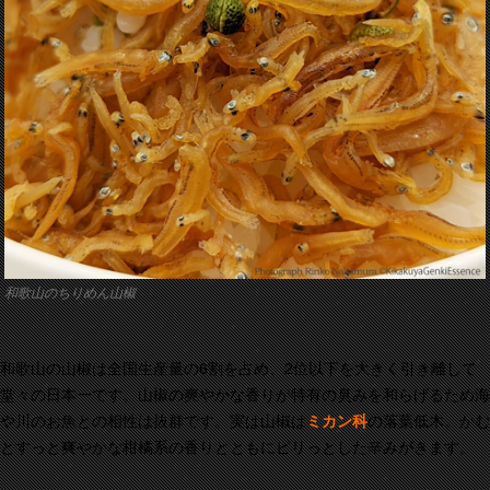
和歌山のちりめん山椒
和歌山の山椒は全国生産量の6割を占め、2位以下を大きく引き離して
堂々の日本一です。山椒の爽やかな香りが特有の臭みを和らげるため海
や川のお魚との相性は抜群です。実は山椒は
ミカン科
の落葉低木。かむ
とすっと爽やかな柑橘系の香りとともにピリっとした辛みがきます。