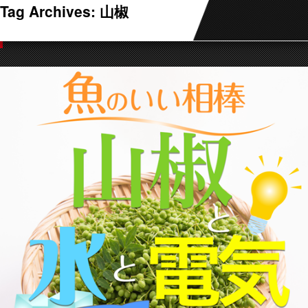
Tag Archives:
山椒
魚のいい相棒！山椒（さんしょう）と
水と電気