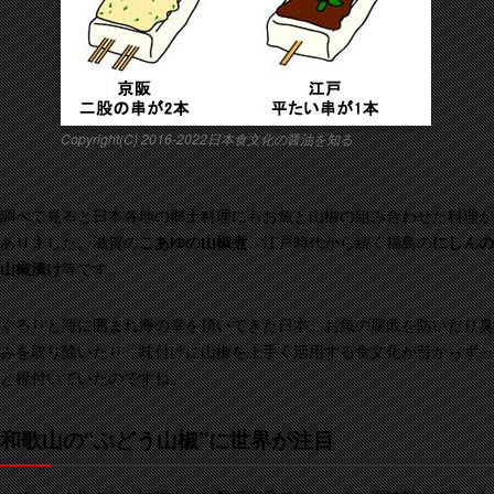
Copyright(C) 2016-2022日本食文化の醤油を知る
調べて見ると日本各地の郷土料理にもお魚と山椒の組み合わせた料理が
ありました。滋賀の
こあゆの山椒煮
、江戸時代から続く福島の
にしんの
山椒漬け
等です。
ぐるりと海に囲まれ海の幸を頂いてきた日本。お魚の腐敗を防いだり臭
みを取り除いたり、味付けに山椒を上手く活用する食文化が昔からずっ
と根付いていたのですね。
和歌山の“ぶどう山椒”に世界が注目