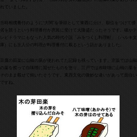
れていました。
当時相撲番付のように“大関”を筆頭として東西に分け、順位をつけて優
劣を競うという料理番付が庶民に受けて大隆盛だったそうです。確かテ
レビドラマにもなった人気の時代小説「みをつくし料理帖」（ハルキ文
庫）にも主人公の料理が料理番付に載るという話がありました。
豆腐の田楽に山椒の葉が使われてた記録も残っています。京阪では山椒
の葉を擦って白味噌に混ぜたものを塗り、江戸では赤味噌に山椒の葉を
そのまま載せて焼いたそうです。東西文化の微妙な違いがあって面白い
ですね。