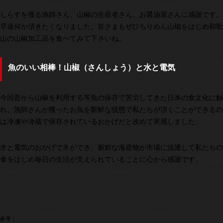
しらすを獲る漁師さん、山椒の生産者さん、お醤油屋さんに感謝です。
早速何か頂きたくなりました。皆さまもぜひちりめん山椒をはじめ和歌
山の山椒加工品を食べてみて下さいね。
魚のいい相棒！山椒（さんしょう）と水と電気
今回昔から山椒を利用する等魚の保存で苦労してきた日本の食文化に触
れ、漁師さんが獲ったお魚を新鮮な状態で私たちが頂くことができるの
は冷凍や冷蔵で保存されているおかげだと改めて実感しました。
水と電気のおかげで氷ができ、新鮮な海産物が市場に流通して私たちの
食をはじめ毎日の生活が支えられていることに心から感謝です。
参考：