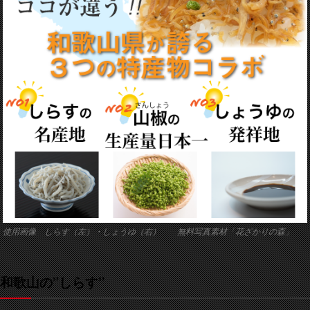
使用画像 しらす（左）・しょうゆ（右） 無料写真素材「花ざかりの森」
和歌山の”しらす”