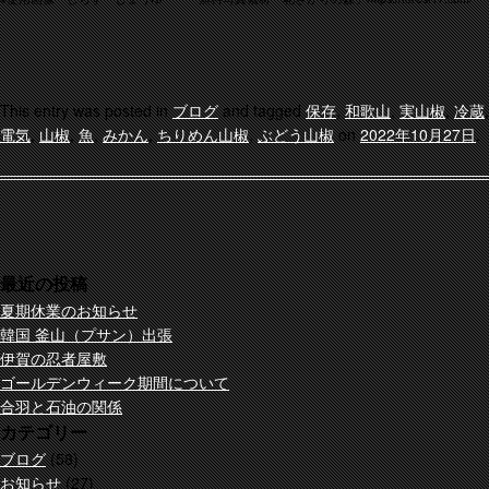
This entry was posted in
ブログ
and tagged
保存
,
和歌山
,
実山椒
,
冷蔵
,
電気
,
山椒
,
魚
,
みかん
,
ちりめん山椒
,
ぶどう山椒
on
2022年10月27日
.
最近の投稿
夏期休業のお知らせ
韓国 釜山（プサン）出張
伊賀の忍者屋敷
ゴールデンウィーク期間について
合羽と石油の関係
カテゴリー
ブログ
(58)
お知らせ
(27)