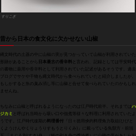
すりこぎ
昔から日本の食文化に欠かせない山椒
縄文時代の土器の中に山椒の実が見つかっていて山椒が利用されていた
形跡があることから
日本最古の香辛料
と言われ、記録としては平安時代
の書物に薬用や香辛料として利用されていた記述があるそうです。過去
ブログでサケや干物も縄文時代から食べられていたと紹介しましたが、
もしかすると魚の臭み消し等に山椒と合せて食べられていたのかもしれ
ませんね。
ちなみに山椒と呼ばれるようになったのは江戸時代前半。それまでは
ハ
ジカミ
と呼ばれ当時から吸い口や佃煮等様々な料理に利用されていたよ
うです。江戸時代後期の
料理番付
『日々徳用倹約料理角力取組(ひびと
くようけんやくりょうりすもうとりくみ)』に載っている魚類方・前頭
五 「まぐろ剥(すき)身」（鮪の剥き身の醬油煮）に山椒の葉があしらわ