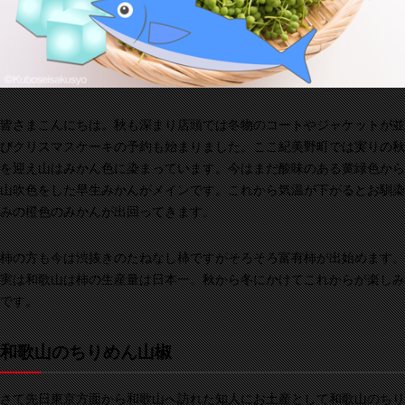
皆さまこんにちは。秋も深まり店頭では冬物のコートやジャケットが並
びクリスマスケーキの予約も始まりました。ここ紀美野町では実りの秋
を迎え山はみかん色に染まっています。今はまだ酸味のある黄緑色から
山吹色をした早生みかんがメインです。これから気温が下がるとお馴染
みの橙色のみかんが出回ってきます。
柿の方も今は渋抜きのたねなし柿ですがそろそろ富有柿が出始めます。
実は和歌山は柿の生産量は日本一。秋から冬にかけてこれからが楽しみ
です。
和歌山
の
ちりめん山椒
さて先日東京方面から和歌山へ訪れた知人にお土産として和歌山のちり