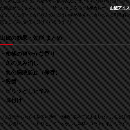
ちりめん山椒の他、味噌やポン酢等家庭で使いやすい調味料に加工され
た商品がたくさんあります。珍しいところでは
山椒カレー
、
山椒アイス
など。また海外でも和歌山のぶどう山椒が柑橘系の香りのある刺激的な
実として高い評価を受けているそうです。
山椒の効果・効能 まとめ
・柑橘の爽やかな香り
・魚の臭み消し
・魚の腐敗防止（保存）
・殺菌
・
ピリッとした辛み
・味付け
小さな実がもたらす幅広い効果・効能に改めて驚きました。お魚とは切
っても切れないいい相棒としてこれからも素材のコラボが楽しみです。